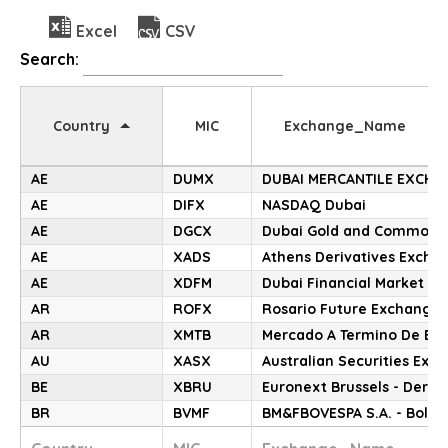
Excel
CSV
Search:
Country
MIC
Exchange_Name
AE
DUMX
DUBAI MERCANTILE EXCHA
AE
DIFX
NASDAQ Dubai
AE
DGCX
Dubai Gold and Commodit
AE
XADS
Athens Derivatives Excha
AE
XDFM
Dubai Financial Market
AR
ROFX
Rosario Future Exchange
AR
XMTB
Mercado A Termino De Bue
AU
XASX
Australian Securities Exc
BE
XBRU
Euronext Brussels - Deriv
BR
BVMF
BM&FBOVESPA S.A. - Bolsa 